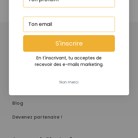
Menu
S'inscrire
E-shop
En t'inscrivant, tu acceptes de
Retours & Echanges
recevoir des e-mails marketing.
Faire ses retours 🎙️
Non merci
Contact
Blog
Devenez partenaire !