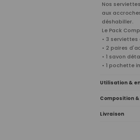
Nos serviette
n
aux accroches
t
déshabiller.
e
Le Pack Comple
n
• 3 serviettes
u
• 2 paires d'
r
• 1 savon dét
é
• 1 pochette 
d
Utilisation & e
u
c
Composition &
t
i
Livraison
b
l