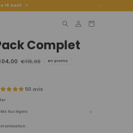
e 18 août
Connexion
Panier
Pack Complet
104,00
Prix
Prix
€115,00
en promo
habituel
promotionnel
50 avis
fer
stomisation :