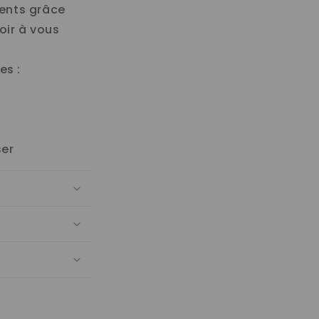
ments grâce
oir à vous
es :
ser