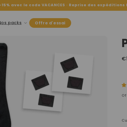
 -15% avec le code VACANCES · Reprise des expéditions l
Nos packs
Offre d'essai
€
Of
Cu