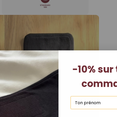
-10% sur 
comma
Lire
la