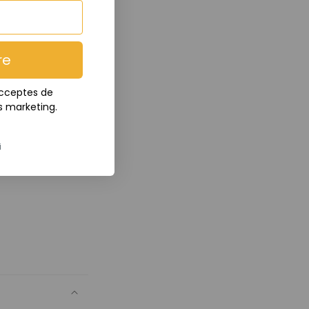
re
 acceptes de
s marketing.
i