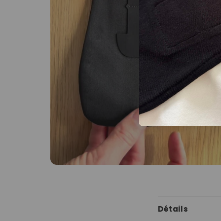
C
Détails
o