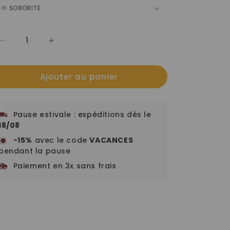
Réduire
Augmenter
la
la
quantité
quantité
Ajouter au panier
de
de
Pack
Pack
Complet
Complet
Pause estivale : expéditions dès le
18/08
-15%
avec le code
VACANCES
pendant la pause
Paiement en 3x sans frais