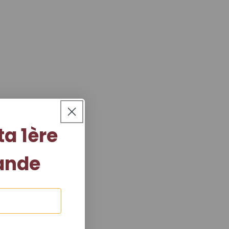
ta 1ère
nde