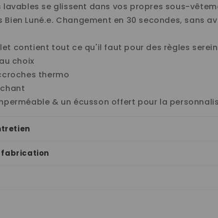
s lavables se glissent dans vos propres sous-vête
 Bien Luné.e. Changement en 30 secondes, sans av
t contient tout ce qu'il faut pour des règles serein
 au choix
accroches thermo
achant
imperméable & un écusson offert pour la personnali
ntretien
 fabrication