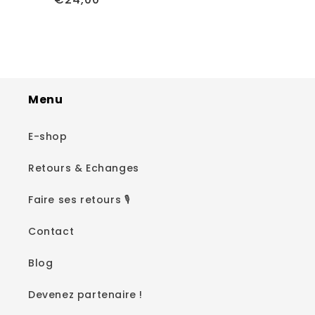
critiques
habituel
Menu
E-shop
Retours & Echanges
Faire ses retours 🎙️
Contact
Blog
Devenez partenaire !