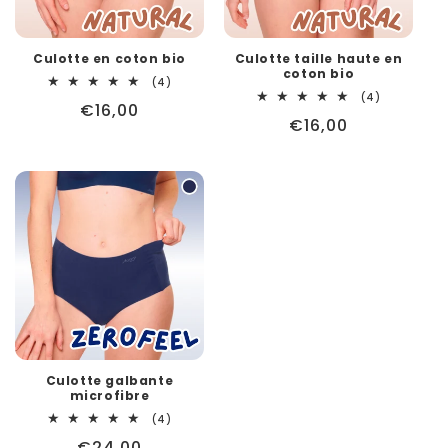
o
n
Culotte en coton bio
Culotte taille haute en
coton bio
4
(4)
:
total
4
(4)
Prix
€16,00
des
total
Prix
€16,00
critiques
des
habituel
critiques
habituel
Culotte galbante
microfibre
4
(4)
total
Prix
€24,00
des